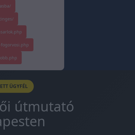
asba/
tinges/
asarlok.php
-fogorvosi.php
tobb.php
DETT ÜGYFÉL
tői útmutató
apesten