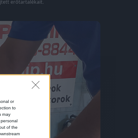
ett erőtartalékait.
sonal or
ection to
ou may
 personal
out of the
 downstream