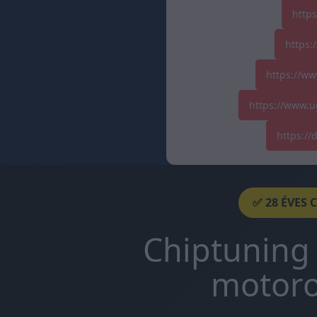
http
https:
https://ww
https://www.u
https:/
✅ 28 ÉVES 
Chiptuning 
motoro