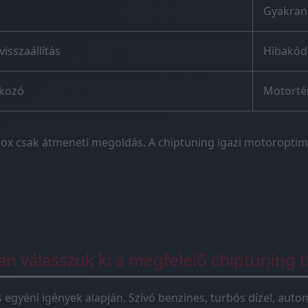
Gyakran
visszaállítás
Hibakódo
akozó
Motorté
ox csak átmeneti megoldás. A chiptuning igazi motoroptima
n válasszuk ki a megfelelő chiptuning t
és egyéni igények alapján. Szívó benzines, turbós dízel, au