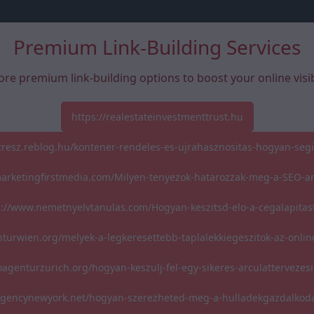
Premium Link-Building Services
ore premium link-building options to boost your online visibi
https://realestateinvestmenttrust.hu
atresz.reblog.hu/kontener-rendeles-es-ujrahasznositas-hogyan-segi
marketingfirstmedia.com/Milyen-tenyezok-hatarozzak-meg-a-SEO-a
s://www.nemetnyelvtanulas.com/Hogyan-keszitsd-elo-a-cegalapitas
nturwien.org/melyek-a-legkeresettebb-taplalekkiegeszitok-az-onli
oagenturzurich.org/hogyan-keszulj-fel-egy-sikeres-arculattervezesi
oagencynewyork.net/hogyan-szerezheted-meg-a-hulladekgazdalkoda