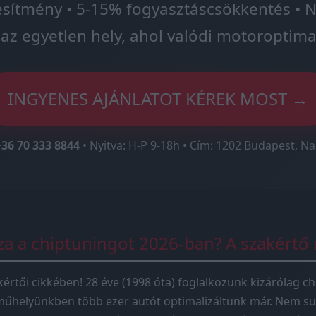
esítmény • 5-15% fogyasztáscsökkentés • N
az egyetlen hely, ahol valódi motoroptima
INGYENES AJÁNLATOT KÉREK MOST →
+36 70 333 8844
• Nyitva: H-P 9-18h • Cím: 1202 Budapest, Na
sza a chiptuningot 2026-ban? A szakértő
kértői cikkében! 28 éve (1998 óta) foglalkozunk kizárólag ch
műhelyünkben több ezer autót optimalizáltunk már. Nem su