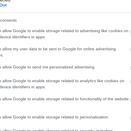
Out
consents
o allow Google to enable storage related to advertising like cookies on
tuning valós előnyei – számokkal alátá
evice identifiers in apps.
o allow my user data to be sent to Google for online advertising
s.
vekedés
: szívó benzines 10-12%, turbós/dízel 20-
ték-növekedés
: 20-40% – rugalmasabb motor, k
to allow Google to send me personalized advertising.
gyasztáscsökkentés
: 5-15% (pl. 5,9 liter → 5,2 li
o allow Google to enable storage related to analytics like cookies on
evice identifiers in apps.
mikusabb gyorsulás, eltűnő turbólyuk, jobb gázp
o allow Google to enable storage related to functionality of the website
nságosabb előzés, alacsonyabb fordulatszámon i
em nő a károsanyag-kibocsátás, diagnosztika za
o allow Google to enable storage related to personalization.
→ Olvassa el részletesen a chiptuning oldalunkat
o allow Google to enable storage related to security, including