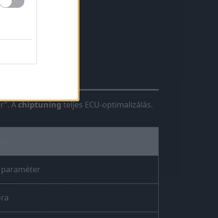
hiptuning?
r”. A
chiptuning
teljes ECU-optimalizálás.
box
2 paraméter
ora