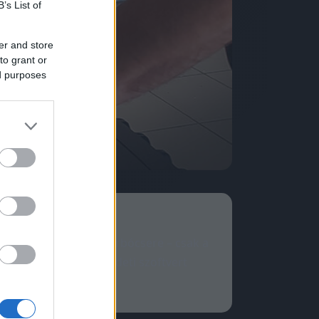
B’s List of
er and store
to grant or
ed purposes
rdver-csere, nem turbócsere – csak a
l-reakció stb.). Eredeti szoftvert