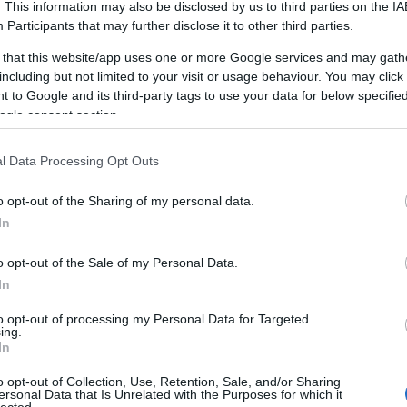
. This information may also be disclosed by us to third parties on the
IA
Participants
that may further disclose it to other third parties.
 that this website/app uses one or more Google services and may gath
including but not limited to your visit or usage behaviour. You may click 
 to Google and its third-party tags to use your data for below specifi
ogle consent section.
l Data Processing Opt Outs
o opt-out of the Sharing of my personal data.
In
o opt-out of the Sale of my Personal Data.
Mi a chiptuning pontosan?
In
 (ECU) átprogramozása OBD-csatlakozón keresztül. Nem ha
to opt-out of processing my Personal Data for Targeted
ing.
8 paraméteren (üzemanyag, turbónyomás, előgyújtás, gázpedá
In
archiváljuk, ingyen visszaállítjuk eladáskor.
o opt-out of Collection, Use, Retention, Sale, and/or Sharing
ersonal Data that Is Unrelated with the Purposes for which it
lected.