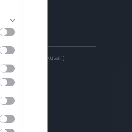
masztva
40% (+30-80 LE tipikusan)
evesebb váltás
ter/100 km)
edál-reakció
s erős motor
vartalan