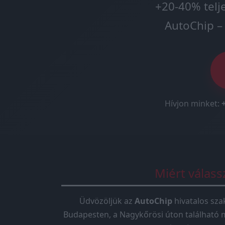
+20-40% telj
AutoChip – 
Hívjon minket:
Miért válas
Üdvözöljük az
AutoChip
hivatalos sza
Budapesten, a Nagykőrösi úton található 