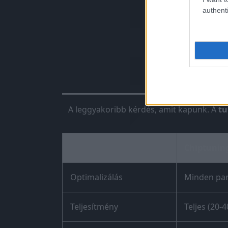
authenti
Chiptunin
A leggyakoribb kérdés, amit kapunk. A
tu
Chiptuning
Optimalizálás
Minden pa
Teljesítmény
Teljes (20-