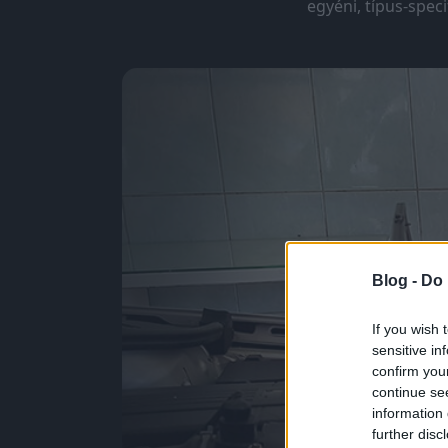
egyéni, típus-spec
Blog -
Do 
If you wish 
sensitive in
confirm you
continue se
information 
further disc