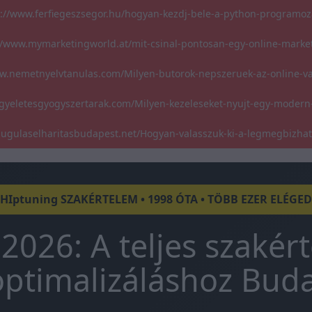
s://www.ferfiegeszsegor.hu/hogyan-kezdj-bele-a-python-programoz
//www.mymarketingworld.at/mit-csinal-pontosan-egy-online-marke
w.nemetnyelvtanulas.com/Milyen-butorok-nepszeruek-az-online-v
gyeletesgyogyszertarak.com/Milyen-kezeleseket-nyujt-egy-modern
/dugulaselharitasbudapest.net/Hogyan-valasszuk-ki-a-legmegbizha
CHIptuning SZAKÉRTELEM • 1998 ÓTA • TÖBB EZER ELÉGE
2026: A teljes szakér
ptimalizáláshoz Bud