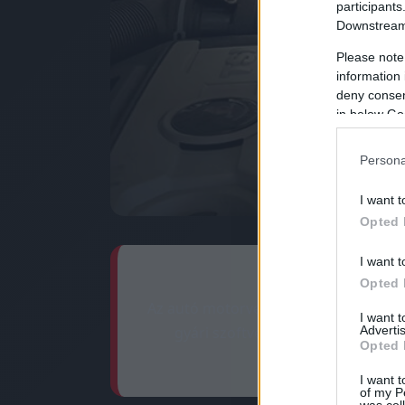
participants
Downstream 
Please note
information 
deny consent
in below Go
Persona
I want t
Opted 
I want t
Opted 
Az autó motorvezérlő számítógépének
I want 
Advertis
gyári szoftver finomhangolása 6-
Opted 
I want t
of my P
was col