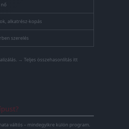
 nő
k, alkatrész-kopás
rben szerelés
lizálás.
→ Teljes összehasonlítás itt
ípust?
tomata váltós – mindegyikre külön program.