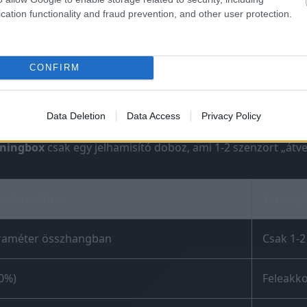
cation functionality and fraud prevention, and other user protection.
CONFIRM
g vs Tuningbox – miért nyer mindig a c
Data Deletion
Data Access
Privacy Policy
ningbox
csak egy jelhamisító doboz, ami 1-2 szenzort „átve
 (AutoChip)
Tuning
raméter összhangban
Csak 1-
40%)
Feleakk