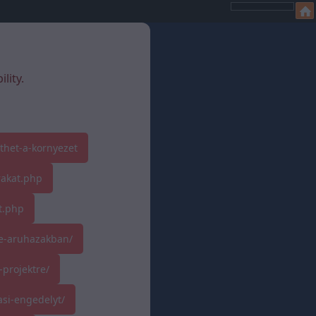
lity.
thet-a-kornyezet
rakat.php
t.php
ne-aruhazakban/
-projektre/
si-engedelyt/