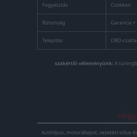
Fogyasztás
Csökken
Biztonság
Garancia + 
Telepítés
OBD-csatl
szakértői véleményünk:
A tuningb
Hogya
Autótípus, motorállapot, vezetési stílus 