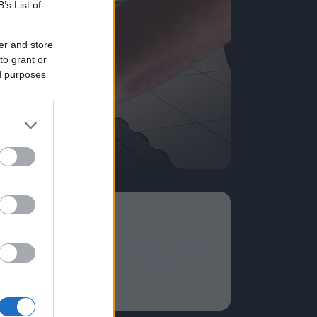
B’s List of
er and store
to grant or
ed purposes
rdver-csere, nem turbócsere – csak a
l-reakció stb.). Eredeti szoftvert