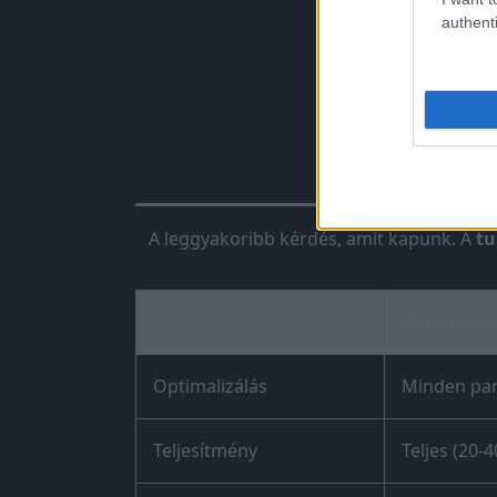
authenti
Chiptunin
A leggyakoribb kérdés, amit kapunk. A
tu
Chiptuning
Optimalizálás
Minden pa
Teljesítmény
Teljes (20-