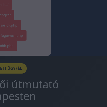
asba/
tinges/
asarlok.php
-fogorvosi.php
tobb.php
DETT ÜGYFÉL
tői útmutató
apesten