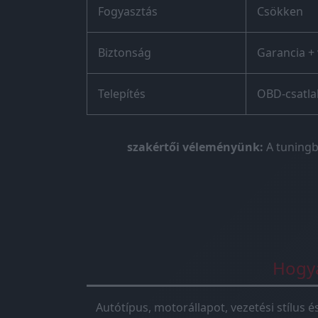
Fogyasztás
Csökken
Biztonság
Garancia + 
Telepítés
OBD-csatl
szakértői véleményünk:
A tuningb
Hogya
Autótípus, motorállapot, vezetési stílus 