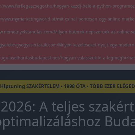
s://www.ferfiegeszsegor.hu/hogyan-kezdj-bele-a-python-programoz
//www.mymarketingworld.at/mit-csinal-pontosan-egy-online-marke
w.nemetnyelvtanulas.com/Milyen-butorok-nepszeruek-az-online-v
gyeletesgyogyszertarak.com/Milyen-kezeleseket-nyujt-egy-modern
/dugulaselharitasbudapest.net/Hogyan-valasszuk-ki-a-legmegbizha
CHIptuning SZAKÉRTELEM • 1998 ÓTA • TÖBB EZER ELÉGE
2026: A teljes szakér
ptimalizáláshoz Bud