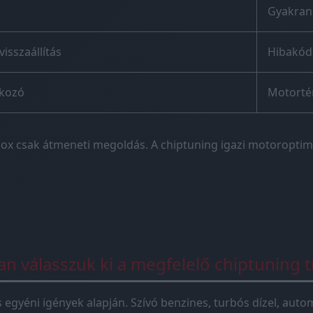
Gyakran
visszaállítás
Hibakódo
akozó
Motorté
ox csak átmeneti megoldás. A chiptuning igazi motoroptima
n válasszuk ki a megfelelő chiptuning t
és egyéni igények alapján. Szívó benzines, turbós dízel, au