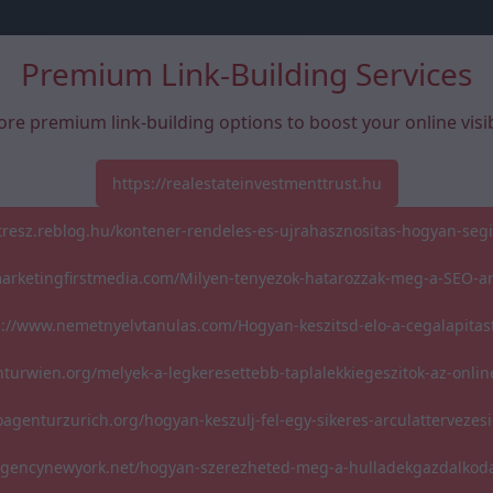
Premium Link-Building Services
ore premium link-building options to boost your online visibi
https://realestateinvestmenttrust.hu
atresz.reblog.hu/kontener-rendeles-es-ujrahasznositas-hogyan-segi
marketingfirstmedia.com/Milyen-tenyezok-hatarozzak-meg-a-SEO-a
s://www.nemetnyelvtanulas.com/Hogyan-keszitsd-elo-a-cegalapitas
nturwien.org/melyek-a-legkeresettebb-taplalekkiegeszitok-az-onli
oagenturzurich.org/hogyan-keszulj-fel-egy-sikeres-arculattervezesi
oagencynewyork.net/hogyan-szerezheted-meg-a-hulladekgazdalkoda