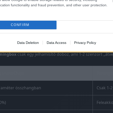
cation functionality and fraud prevention, and other user protection.
CONFIRM
g vs Tuningbox – miért nyer mindig a c
Data Deletion
Data Access
Privacy Policy
ningbox
csak egy jelhamisító doboz, ami 1-2 szenzort „átve
 (AutoChip)
Tuning
raméter összhangban
Csak 1-
40%)
Feleakk