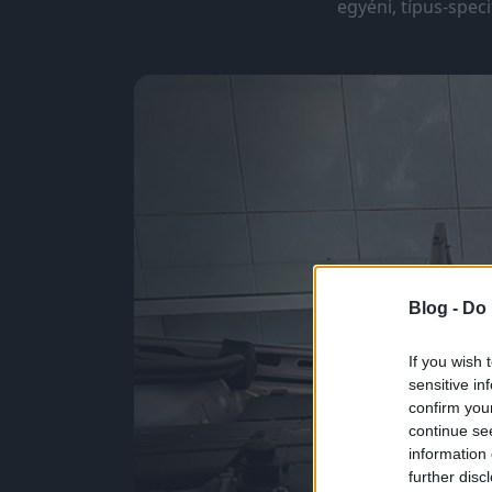
egyéni, típus-spec
Blog -
Do 
If you wish 
sensitive in
confirm you
continue se
information 
further disc