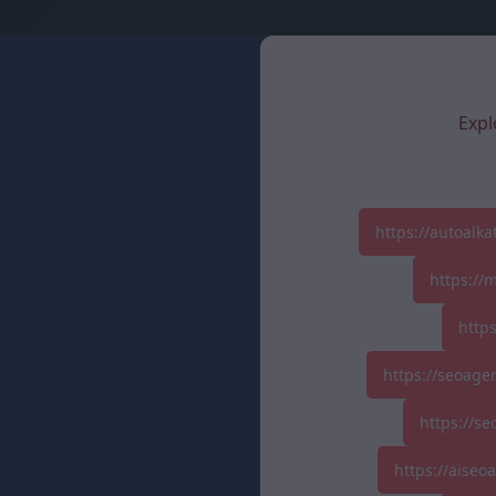
Expl
https://autoalk
https://
http
https://seoage
https://se
https://aise