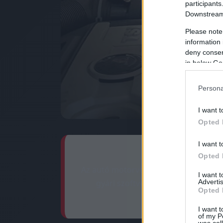
participants
Downstream 
Please note
information 
deny consent
in below Go
Persona
I want t
Opted 
I want t
Opted 
Az autó motorvezérlő számítógépének
I want 
Advertis
gyári szoftver finomhangolása 6-
Opted 
I want t
of my P
was col