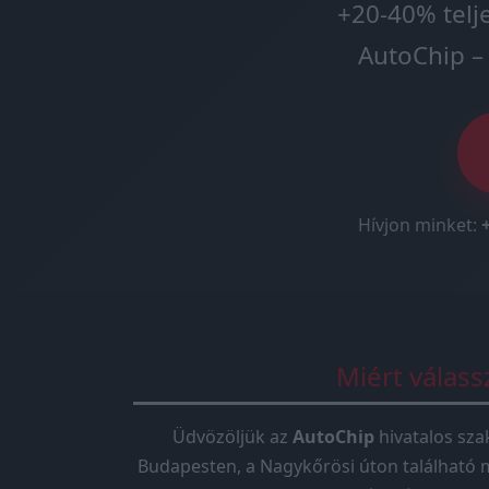
+20-40% telj
AutoChip – 
Hívjon minket:
Miért válas
Üdvözöljük az
AutoChip
hivatalos sza
Budapesten, a Nagykőrösi úton található 