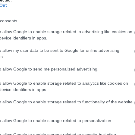
Out
consents
o allow Google to enable storage related to advertising like cookies on
tuning valós előnyei – számokkal alátá
evice identifiers in apps.
o allow my user data to be sent to Google for online advertising
s.
vekedés
: szívó benzines 10-12%, turbós/dízel 20-
ték-növekedés
: 20-40% – rugalmasabb motor, k
to allow Google to send me personalized advertising.
gyasztáscsökkentés
: 5-15% (pl. 5,9 liter → 5,2 li
o allow Google to enable storage related to analytics like cookies on
evice identifiers in apps.
mikusabb gyorsulás, eltűnő turbólyuk, jobb gázp
o allow Google to enable storage related to functionality of the website
nságosabb előzés, alacsonyabb fordulatszámon i
em nő a károsanyag-kibocsátás, diagnosztika za
o allow Google to enable storage related to personalization.
→ Olvassa el részletesen a chiptuning oldalunkat
o allow Google to enable storage related to security, including