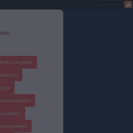
lity.
thet-a-kornyezet
rakat.php
t.php
ne-aruhazakban/
-projektre/
si-engedelyt/