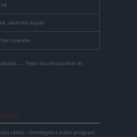
 nő
k, alkatrész-kopás
rben szerelés
lizálás.
→ Teljes összehasonlítás itt
ípust?
tomata váltós – mindegyikre külön program.