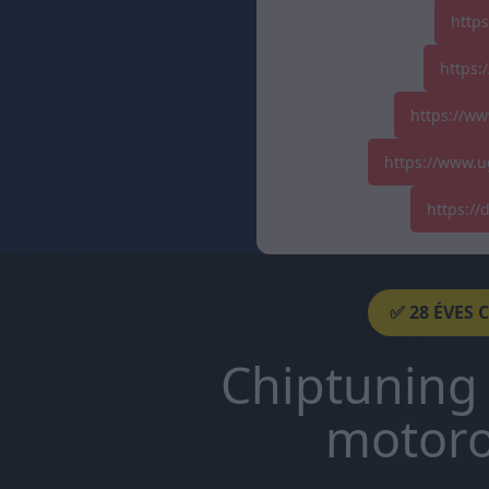
http
https:
https://ww
https://www.u
https:/
✅ 28 ÉVES 
Chiptuning 
motoro