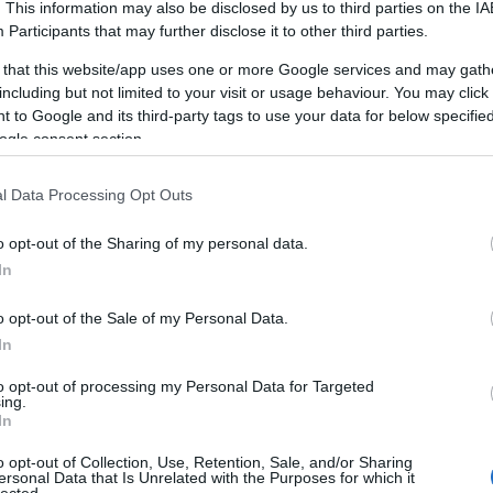
. This information may also be disclosed by us to third parties on the
IA
Participants
that may further disclose it to other third parties.
 that this website/app uses one or more Google services and may gath
including but not limited to your visit or usage behaviour. You may click 
 to Google and its third-party tags to use your data for below specifi
ogle consent section.
l Data Processing Opt Outs
o opt-out of the Sharing of my personal data.
In
o opt-out of the Sale of my Personal Data.
Mi a chiptuning pontosan?
In
 (ECU) átprogramozása OBD-csatlakozón keresztül. Nem ha
to opt-out of processing my Personal Data for Targeted
ing.
8 paraméteren (üzemanyag, turbónyomás, előgyújtás, gázpedá
In
archiváljuk, ingyen visszaállítjuk eladáskor.
o opt-out of Collection, Use, Retention, Sale, and/or Sharing
ersonal Data that Is Unrelated with the Purposes for which it
lected.