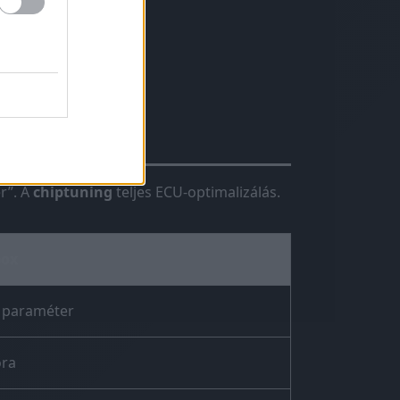
hiptuning?
r”. A
chiptuning
teljes ECU-optimalizálás.
box
2 paraméter
ora