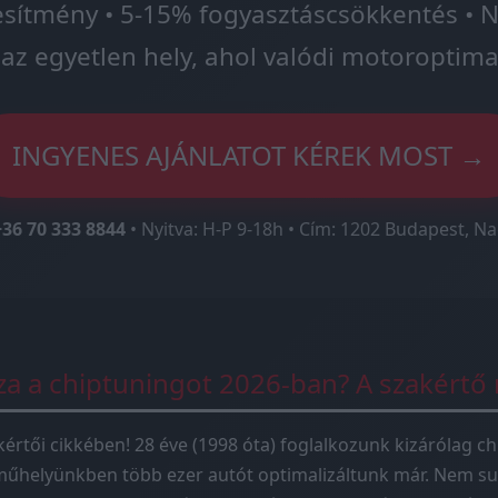
esítmény • 5-15% fogyasztáscsökkentés • N
az egyetlen hely, ahol valódi motoroptima
INGYENES AJÁNLATOT KÉREK MOST →
+36 70 333 8844
• Nyitva: H-P 9-18h • Cím: 1202 Budapest, Na
sza a chiptuningot 2026-ban? A szakértő
kértői cikkében! 28 éve (1998 óta) foglalkozunk kizárólag ch
műhelyünkben több ezer autót optimalizáltunk már. Nem su