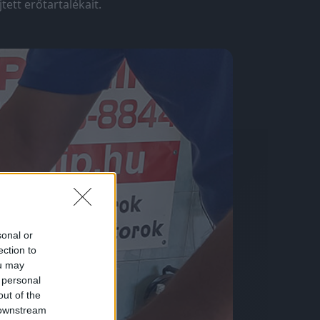
ett erőtartalékait.
sonal or
ection to
ou may
 personal
out of the
 downstream