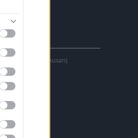
masztva
40% (+30-80 LE tipikusan)
evesebb váltás
ter/100 km)
edál-reakció
s erős motor
vartalan